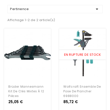

Pertinence
Affichage 1-2 de 2 article(s)
EN RUPTURE DE STOCK
Brüder Mannesmann
Wolfcraft Ensemble De
Kit De Clés Mixtes À 12
Pose De Plancher
Pièces
6988000
Prix
Prix
25,05 €
85,72 €