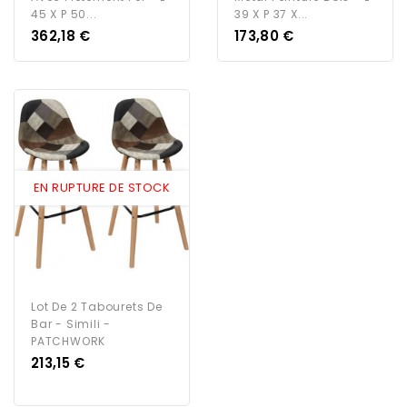
45 X P 50...
39 X P 37 X...
Prix
Prix
362,18 €
173,80 €
EN RUPTURE DE STOCK
Lot De 2 Tabourets De
Bar - Simili -
PATCHWORK
Prix
213,15 €