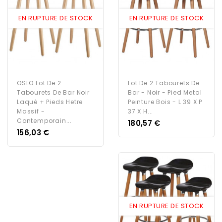
EN RUPTURE DE STOCK
EN RUPTURE DE STOCK
OSLO Lot De 2
Lot De 2 Tabourets De
Tabourets De Bar Noir
Bar - Noir - Pied Metal
Laqué + Pieds Hetre
Peinture Bois - L 39 X P
Massif -
37 X H...
Contemporain...
Prix
180,57 €
Prix
156,03 €
EN RUPTURE DE STOCK