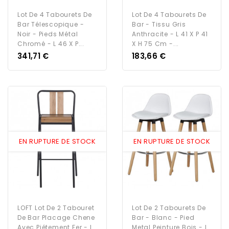
Lot De 4 Tabourets De
Lot De 4 Tabourets De
Bar Télescopique -
Bar - Tissu Gris
Noir - Pieds Métal
Anthracite - L 41 X P 41
Chromé - L 46 X P...
X H 75 Cm -...
Prix
Prix
341,71 €
183,66 €
EN RUPTURE DE STOCK
EN RUPTURE DE STOCK
LOFT Lot De 2 Tabouret
Lot De 2 Tabourets De
De Bar Placage Chene
Bar - Blanc - Pied
Avec Piétement Fer - L
Metal Peinture Bois - L