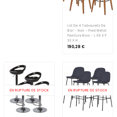
Lot De 4 Tabourets De
Bar - Noir - Pied Metal
Peinture Bois - L 39 X P
33 X H...
Prix
190,28 €
EN RUPTURE DE STOCK
EN RUPTURE DE STOCK