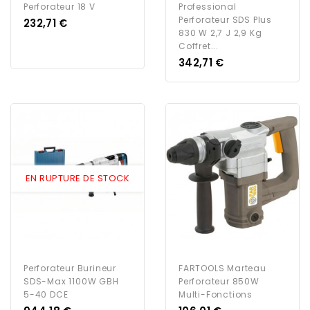
Perforateur 18 V
Professional
Perforateur SDS Plus
Prix
232,71 €
830 W 2,7 J 2,9 Kg
Coffret...
Prix
342,71 €
EN RUPTURE DE STOCK
Perforateur Burineur
FARTOOLS Marteau
SDS-Max 1100W GBH
Perforateur 850W
5-40 DCE
Multi-Fonctions