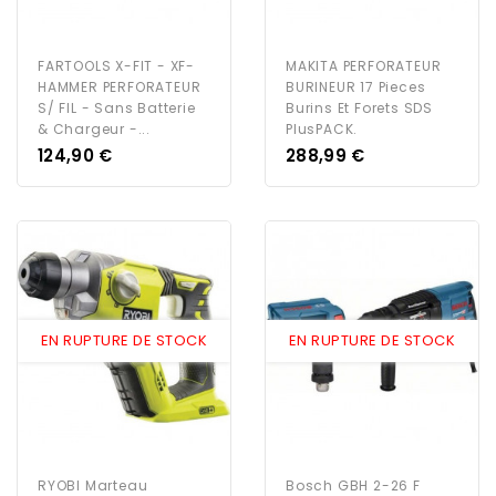
FARTOOLS X-FIT - XF-
MAKITA PERFORATEUR
HAMMER PERFORATEUR
BURINEUR 17 Pieces
S/ FIL - Sans Batterie
Burins Et Forets SDS
& Chargeur -...
PlusPACK.
Prix
Prix
124,90 €
288,99 €
EN RUPTURE DE STOCK
EN RUPTURE DE STOCK
RYOBI Marteau
Bosch GBH 2-26 F