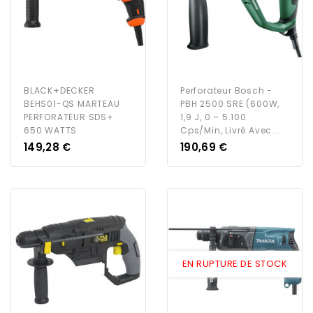
BLACK+DECKER
Perforateur Bosch -
BEHS01-QS MARTEAU
PBH 2500 SRE (600W,
PERFORATEUR SDS+
1,9 J, 0 – 5.100
650 WATTS
Cps/min, Livré Avec...
Prix
Prix
149,28 €
190,69 €
EN RUPTURE DE STOCK