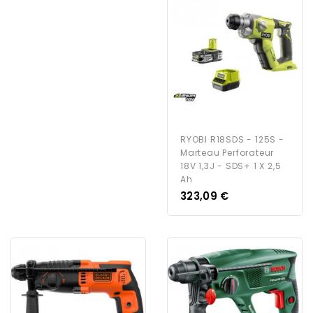
RYOBI R18SDS - 125S -
Marteau Perforateur
18V 1,3J - SDS+ 1 X 2,5
Ah
Prix
323,09 €