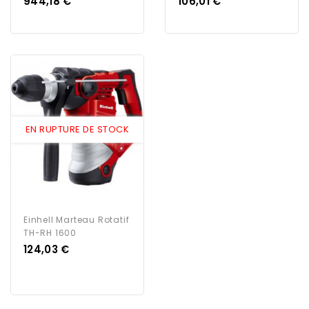
Prix
Prix
944,18 €
106,01 €
EN RUPTURE DE STOCK
Einhell Marteau Rotatif
TH-RH 1600
Prix
124,03 €