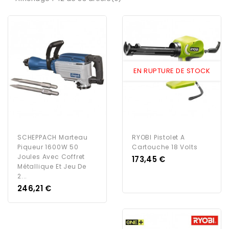
EN RUPTURE DE STOCK
SCHEPPACH Marteau
RYOBI Pistolet A
Piqueur 1600W 50
Cartouche 18 Volts
Joules Avec Coffret
Prix
173,45 €
Métallique Et Jeu De
2...
Prix
246,21 €