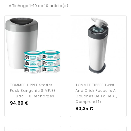
Affichage 1-10 de 10 article(s)
TOMMEE TIPPEE Starter
TOMMEE TIPPEE Twist
Pack Sangenic SIMPLEE
And Click Poubelle A
- 1 Bac + 6 Recharges
Couches De Taille XL,
Comprend 1x...
Prix
94,69 €
Prix
80,35 €