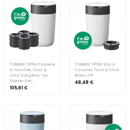
TOMMEE TIPPEE Poubelle
TOMMEE TIPPEE Bac A
A Couches Twist &
Couches Twist & Click
Click Sangenic Tec
Blanc FFP
Starter-Set,...
Prix
48,48 €
Prix
105,61 €