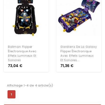
Batman Flipper
Gardiens De La Galaxy
Électronique Avec
Flipper Électronique
Effets Lumineux Et
Avec Effets Lumineux
Sonores
Et Sonores...
Prix
Prix
73,04 €
71,36 €
Affichage 1-4 de 4 article(s)
1