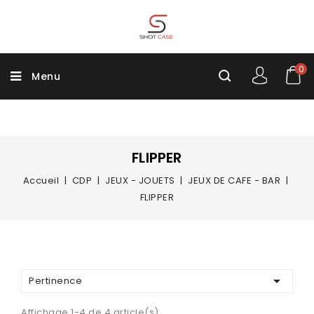
0
Menu
FLIPPER
Accueil
CDP
JEUX - JOUETS
JEUX DE CAFE - BAR
FLIPPER

Pertinence
Affichage 1-4 de 4 article(s)