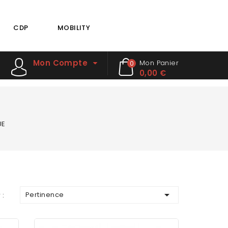
CDP
MOBILITY
Mon Compte
Mon Panier
0
0,00 €
UE

Pertinence
 :