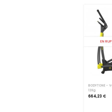
EN RU
BODYTONE - Vé
12Kg
Prix
664,23 €