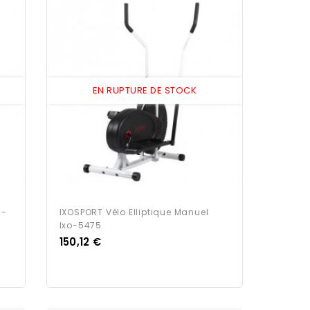
EN RUPTURE DE STOCK
 -
IXOSPORT Vélo Elliptique Manuel
Ixo-5475
Prix
150,12 €