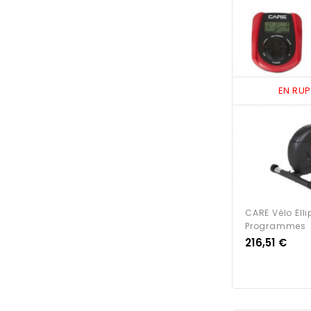
EN RU
CARE Vélo Ell
Programmes
Prix
216,51 €