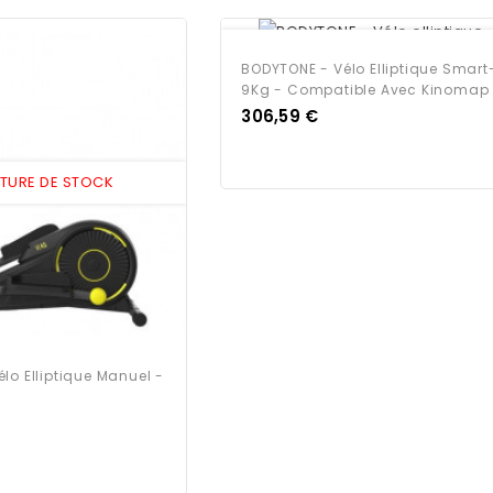
EN RUPTURE DE STOCK
BODYTONE - Vélo Elliptique Smart
9Kg - Compatible Avec Kinomap
Prix
306,59 €
PTURE DE STOCK
lo Elliptique Manuel -