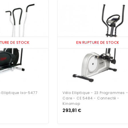
PTURE DE STOCK
EN RUPTURE DE STOCK
 Elliptique Ixo-5477
Vélo Elliptique - 23 Programmes 
Care - CE 5484 - Connecté -
Kinomap
Prix
293,81 €