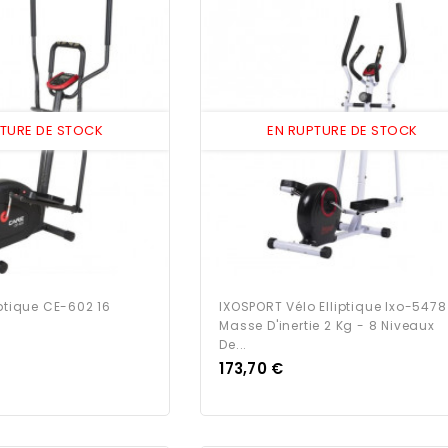
PTURE DE STOCK
EN RUPTURE DE STOCK
iptique CE-602 16
IXOSPORT Vélo Elliptique Ixo-5478
Masse D'inertie 2 Kg - 8 Niveaux
De...
Prix
173,70 €