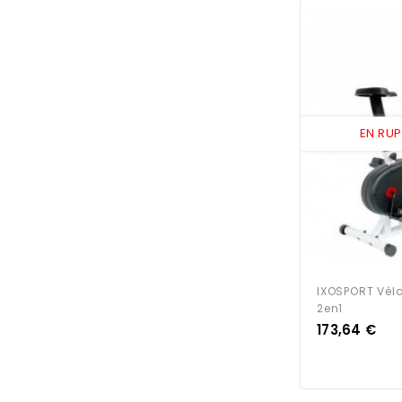
EN RU
IXOSPORT Vélo
2en1
Prix
173,64 €