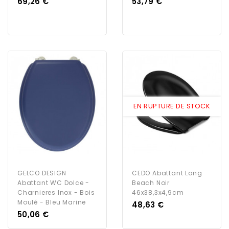
Prix
Prix
69,26 €
53,79 €
EN RUPTURE DE STOCK
GELCO DESIGN
CEDO Abattant Long
Abattant WC Dolce -
Beach Noir
Charnieres Inox - Bois
46x38,3x4,9cm
Moulé - Bleu Marine
Prix
48,63 €
Prix
50,06 €