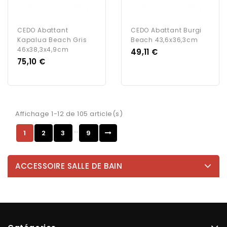
CEDO Abattant
CEDO Abattant Burgi
Kapalua Beach Gris
Beach 43,6x36,3cm
46x38,3x4,9cm
Prix
49,11 €
Prix
75,10 €
Affichage 1-12 de 105 article(s)
…
1
2
3
9
ACCESSOIRE SALLE DE BAIN