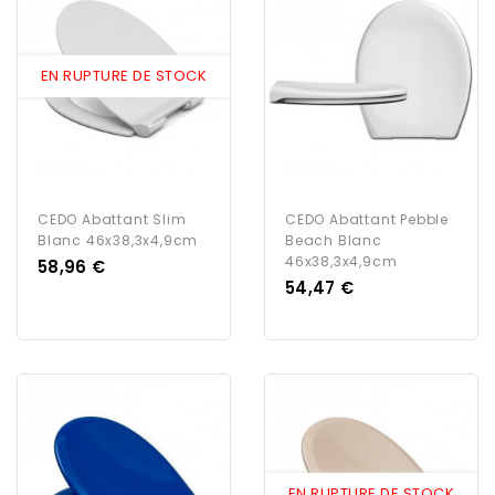
EN RUPTURE DE STOCK
CEDO Abattant Slim
CEDO Abattant Pebble
Blanc 46x38,3x4,9cm
Beach Blanc
46x38,3x4,9cm
Prix
58,96 €
Prix
54,47 €
EN RUPTURE DE STOCK