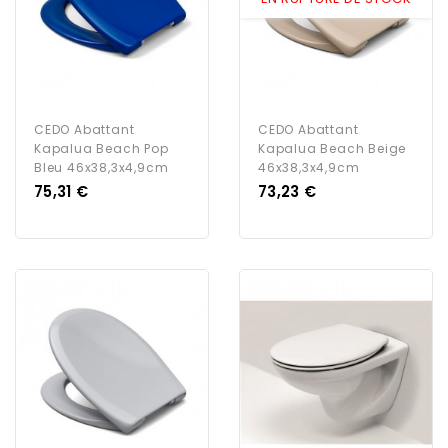
CEDO Abattant
CEDO Abattant
Kapalua Beach Pop
Kapalua Beach Beige
Bleu 46x38,3x4,9cm
46x38,3x4,9cm
Prix
Prix
75,31 €
73,23 €