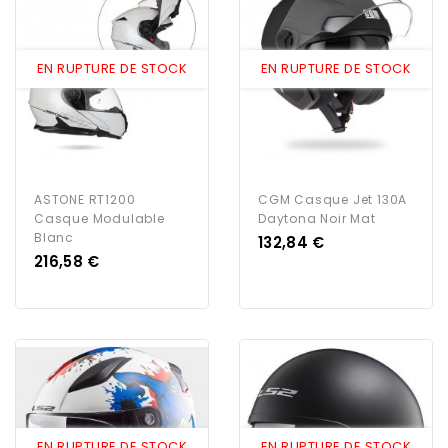
EN RUPTURE DE STOCK
EN RUPTURE DE STOCK
ASTONE RT1200
CGM Casque Jet 130A
Casque Modulable
Daytona Noir Mat
Blanc
Prix
132,84 €
Prix
216,58 €
EN RUPTURE DE STOCK
EN RUPTURE DE STOCK