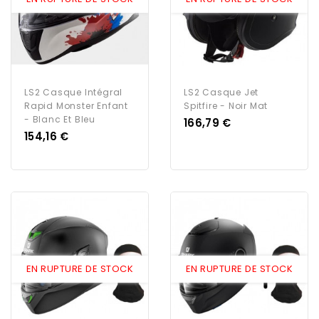
LS2 Casque Intégral
LS2 Casque Jet
Rapid Monster Enfant
Spitfire - Noir Mat
- Blanc Et Bleu
Prix
166,79 €
Prix
154,16 €
EN RUPTURE DE STOCK
EN RUPTURE DE STOCK