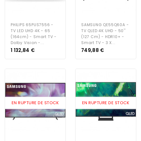
PHILIPS 65PUS7556 -
SAMSUNG QE55Q60A -
TV LED UHD 4K - 65
TV QLED 4K UHD - 50''
(164cm) - Smart TV -
(127 Cm) - HDR10+ -
Dolby Vision -...
Smart TV - 3 X...
Prix
Prix
1 132,84 €
749,88 €
EN RUPTURE DE STOCK
EN RUPTURE DE STOCK