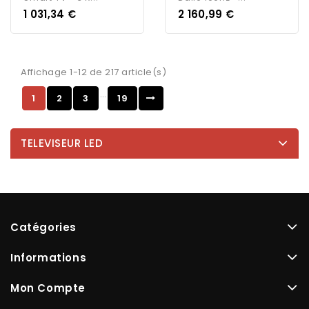
Prix
Prix
1 031,34 €
2 160,99 €
Affichage 1-12 de 217 article(s)
…
1
2
3
19
TELEVISEUR LED
Catégories
Informations
Mon Compte