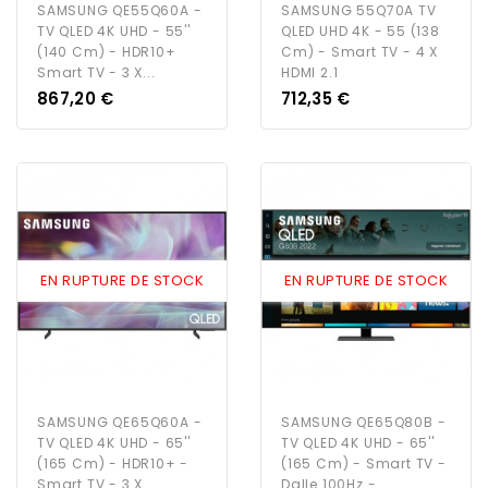
SAMSUNG QE55Q60A -
SAMSUNG 55Q70A TV
TV QLED 4K UHD - 55''
QLED UHD 4K - 55 (138
(140 Cm) - HDR10+
Cm) - Smart TV - 4 X
Smart TV - 3 X...
HDMI 2.1
Prix
Prix
867,20 €
712,35 €
EN RUPTURE DE STOCK
EN RUPTURE DE STOCK
SAMSUNG QE65Q60A -
SAMSUNG QE65Q80B -
TV QLED 4K UHD - 65''
TV QLED 4K UHD - 65''
(165 Cm) - HDR10+ -
(165 Cm) - Smart TV -
Smart TV - 3 X...
Dalle 100Hz -...