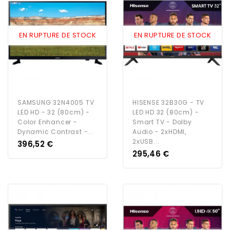
EN RUPTURE DE STOCK
EN RUPTURE DE STOCK
SAMSUNG 32N4005 TV
HISENSE 32B30G - TV
LED HD - 32 (80cm) -
LED HD 32 (80cm) -
Color Enhancer -
Smart TV - Dolby
Dynamic Contrast -...
Audio - 2xHDMI,
2xUSB...
Prix
396,52 €
Prix
295,46 €