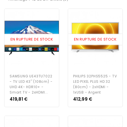
EN RUPTURE DE STOCK
EN RUPTURE DE STOCK
SAMSUNG UE43TU7022
PHILIPS 32PHS5525 - TV
- TV LED 43'' (108cm) -
LED PIXEL PLUS HD 32
UHD 4K- HDR10+ -
(80cm) - 2xHDMI -
Smart TV - 2xHDMI...
1xUSB - Argent
Prix
Prix
419,81 €
412,99 €