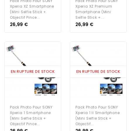
Pack Photo Pour SONY
Pack Photo Pour SONY
Xperia XZ Smartphone
Xperia XZ Premium
(Mini Selfie Stick +
Smartphone (Mini
Objectif Pince...
Selfie Stick +...
Prix
Prix
26,99 €
26,99 €
EN RUPTURE DE STOCK
EN RUPTURE DE STOCK
Pack Photo Pour SONY
Pack Photo Pour SONY
Xperia 1 Smartphone
Xperia 1 II Smartphone
(Mini Selfie Stick +
(Mini Selfie Stick +
Objectif Pince...
Objectif...
Prix
Prix
26,99 €
26,99 €