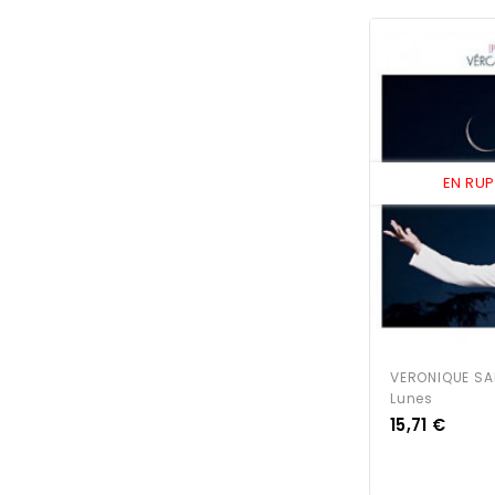
EN RU
VERONIQUE SA
Lunes
Prix
15,71 €