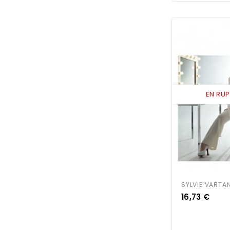
EN RU
SYLVIE VARTAN 
Prix
16,73 €