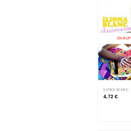
EN RU
ILIONA BLANC
Prix
4,72 €