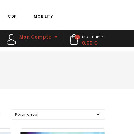
CDP
MOBILITY
Mon Compte
Mon Panier
0
0,00 €

Pertinence
 :