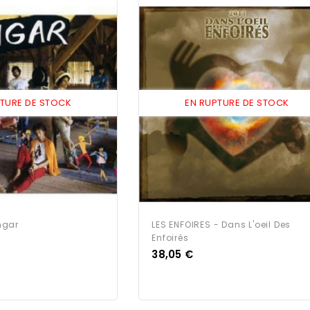
PTURE DE STOCK
EN RUPTURE DE STOCK
ngar
LES ENFOIRES - Dans L'oeil Des
Enfoirés
Prix
38,05 €