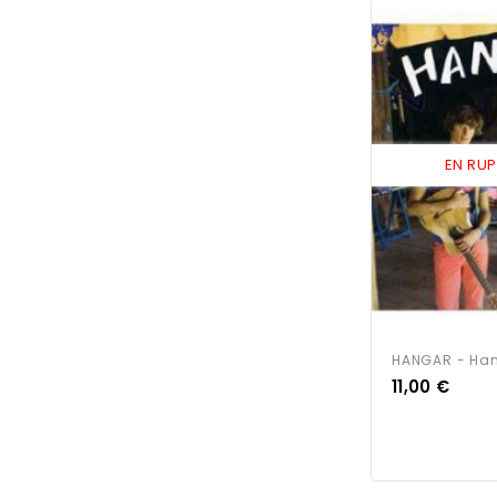
EN RU
HANGAR - Ha
Prix
11,00 €