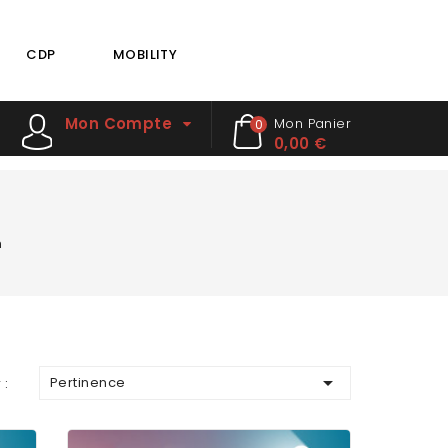
CDP
MOBILITY
Mon Compte
Mon Panier
0
0,00 €
h

Pertinence
 :