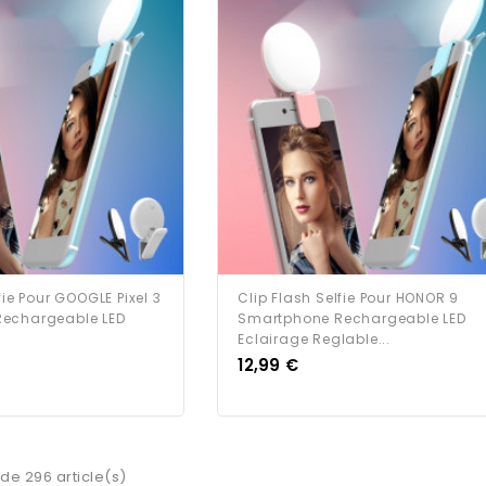
fie Pour GOOGLE Pixel 3
Clip Flash Selfie Pour HONOR 9
echargeable LED
Smartphone Rechargeable LED
Eclairage Reglable...
Prix
12,99 €
 de 296 article(s)