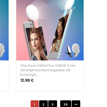
Clip Flash Selfie Pour HONOR 9 Lite
Smartphone Rechargeable LED
Eclairage...
Prix
12,99 €
…
1
2
3
25