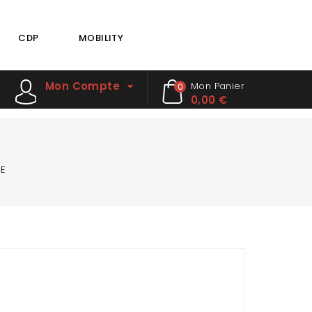
CDP
MOBILITY
Mon Compte
Mon Panier
0
0,00 €
RE