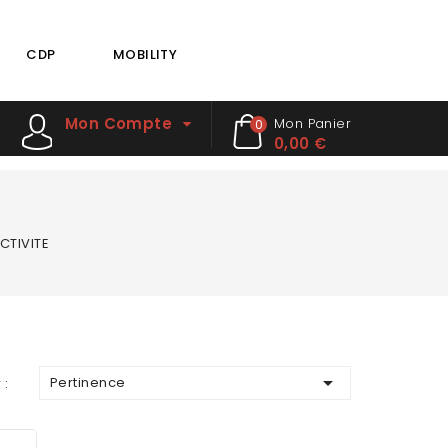
CDP
MOBILITY
Mon Compte
Mon Panier
0
0,00 €
CTIVITE

Pertinence
 :