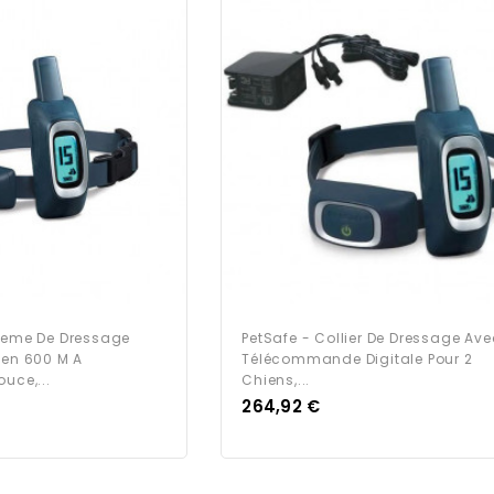
steme De Dressage
PetSafe - Collier De Dressage Ave
ien 600 M A
Télécommande Digitale Pour 2
uce,...
Chiens,...
Prix
264,92 €