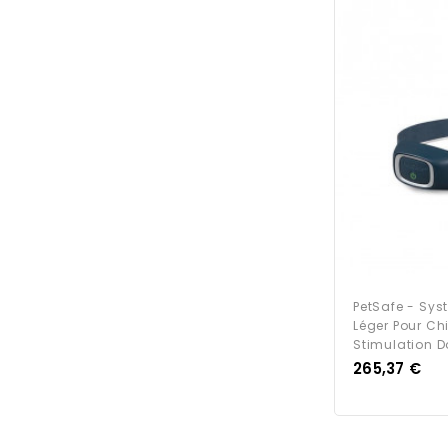
PetSafe - Sy
Léger Pour Ch
Stimulation Do
Prix
265,37 €