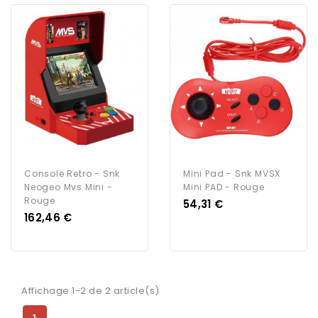
Console Retro - Snk
Mini Pad - Snk MVSX
Neogeo Mvs Mini -
Mini PAD - Rouge
Rouge
Prix
54,31 €
Prix
162,46 €
Affichage 1-2 de 2 article(s)
1