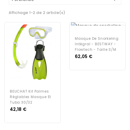
Affichage 1-2 de 2 article(s)
EN RUPTURE DE STOCK
Masque De Snorkeling
Intégral - BESTWAY -
Flowtech - Taille S/M
Prix
62,05 €
BEUCHAT Kit Palmes
Réglables Masque Et
Tuba 30/32
Prix
42,18 €