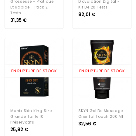
Grossesse - Pratique
D'ovulation Digital -
Et Rapide - Pack 2
Kit De 20 Tests
Tests
Prix
82,01 €
Prix
31,35 €
EN RUPTURE DE STOCK
EN RUPTURE DE STOCK
Manix Skin King Size
SKYN Gel De Massage
Grande Taille 10
Oriental Touch 200 Ml
Préservatifs
Prix
32,56 €
Prix
25,82 €