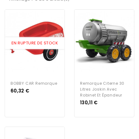
EN RUPTURE DE STOCK
BOBBY CAR Remorque
Remorque Citerne 30
Litres Joskin Avec
Prix
60,32 €
Robinet Et Épandeur
Prix
130,11 €