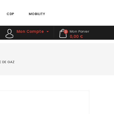
CDP
MOBILITY
Mon Compte
Mon Panier
0
0,00 €
Z
E DE GAZ