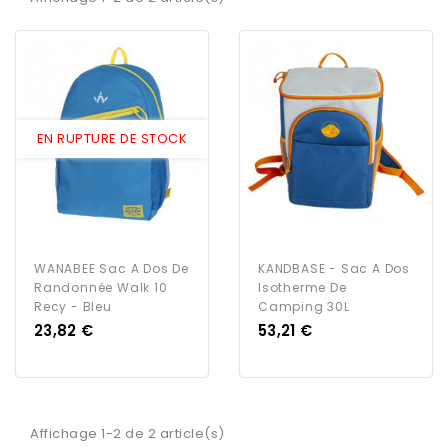
EN RUPTURE DE STOCK
WANABEE Sac A Dos De
KANDBASE - Sac A Dos
Randonnée Walk 10
Isotherme De
Recy - Bleu
Camping 30L
Prix
Prix
23,82 €
53,21 €
Affichage 1-2 de 2 article(s)