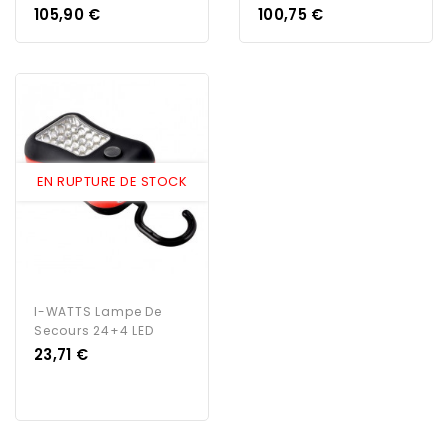
Prix
Prix
105,90 €
100,75 €
EN RUPTURE DE STOCK
I-WATTS Lampe De
Secours 24+4 LED
Prix
23,71 €