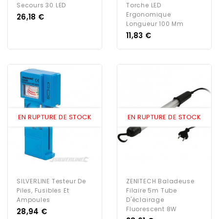
Secours 30 LED
Torche LED
Ergonomique
Prix
26,18 €
Longueur 100 Mm
Prix
11,83 €
EN RUPTURE DE STOCK
EN RUPTURE DE STOCK
SILVERLINE Testeur De
ZENITECH Baladeuse
Piles, Fusibles Et
Filaire 5m Tube
Ampoules
D'éclairage
Fluorescent 8W
Prix
28,94 €