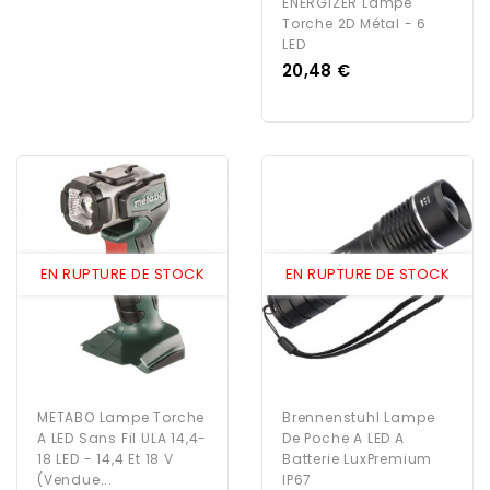
ENERGIZER Lampe
Torche 2D Métal - 6
LED
Prix
20,48 €
EN RUPTURE DE STOCK
EN RUPTURE DE STOCK
METABO Lampe Torche
Brennenstuhl Lampe
A LED Sans Fil ULA 14,4-
De Poche A LED A
18 LED - 14,4 Et 18 V
Batterie LuxPremium
(vendue...
IP67