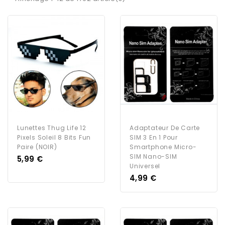
Lunettes Thug Life 12
Adaptateur De Carte
Pixels Soleil 8 Bits Fun
SIM 3 En 1 Pour
Paire (NOIR)
Smartphone Micro-
SIM Nano-SIM
Prix
5,99 €
Universel
Prix
4,99 €