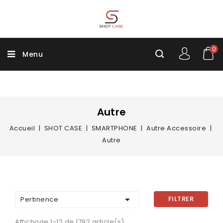
0
Menu
Autre
Accueil
SHOT CASE
SMARTPHONE
Autre Accessoire
Autre

FILTRER
Pertinence
Affichage 1-12 de 1792 article(s)