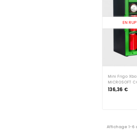
EN RU
Mini Frigo Xbo
MICROSOFT C
Prix
136,36 €
Affichage 1-6 