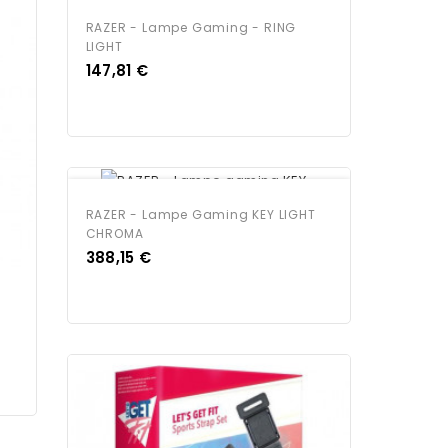
EN RUPTURE DE STOCK
RAZER - Lampe Gaming - RING
LIGHT
Prix
147,81 €
EN RUPTURE DE STOCK
RAZER - Lampe Gaming KEY LIGHT
CHROMA
Prix
388,15 €