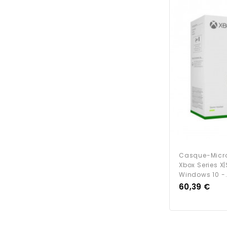
Casque-Micro 
Xbox Series X|
Windows 10 -.
Prix
60,39 €