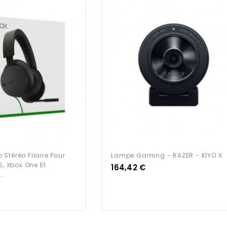
Stéréo Filaire Pour
Lampe Gaming - RAZER - KIYO X
S, Xbox One Et
Prix
164,42 €
..