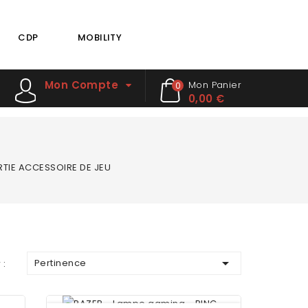
CDP
MOBILITY
Mon Compte
Mon Panier
0
0,00 €
TIE ACCESSOIRE DE JEU

Pertinence
 :