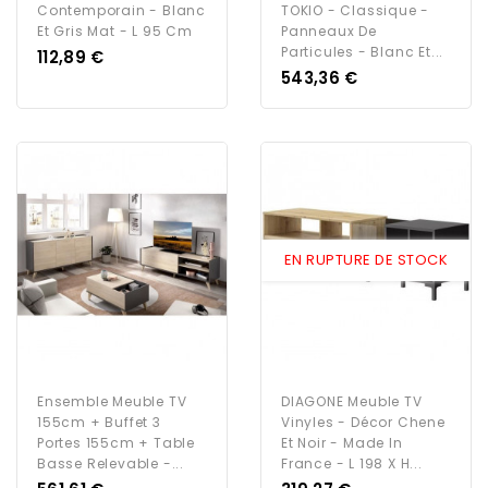
Contemporain - Blanc
TOKIO - Classique -
Et Gris Mat - L 95 Cm
Panneaux De
Particules - Blanc Et...
Prix
112,89 €
Prix
543,36 €
EN RUPTURE DE STOCK
Ensemble Meuble TV
DIAGONE Meuble TV
155cm + Buffet 3
Vinyles - Décor Chene
Portes 155cm + Table
Et Noir - Made In
Basse Relevable -...
France - L 198 X H...