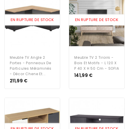
EN RUPTURE DE STOCK
EN RUPTURE DE STOCK
Meuble TV Angle 2
Meuble TV 2 Tiroirs -
Portes - Panneaux De
Bois Et Motifs - L 120 X
Particules Mélaminés
P 40 X H 50 Cm - SOFIA
- Décor Chene Et...
Prix
141,99 €
Prix
211,99 €
EN RUPTURE DE STOCK
EN RUPTURE DE STOCK