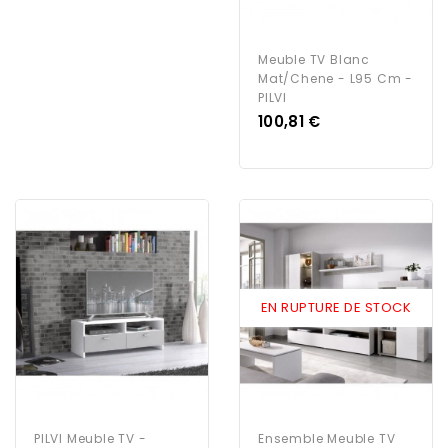
Meuble TV Blanc
Mat/Chene - L95 Cm -
PILVI
Prix
100,81 €
EN RUPTURE DE STOCK
PILVI Meuble TV -
Ensemble Meuble TV