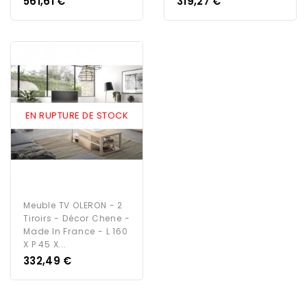
Prix
Prix
561,61 €
319,27 €
EN RUPTURE DE STOCK
Meuble TV OLERON - 2
Tiroirs - Décor Chene -
Made In France - L 160
X P 45 X...
Prix
332,49 €