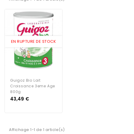
EN RUPTURE DE STOCK
Guigoz Bio Lait
Croissance 3eme Age
800g
Prix
43,49 €
Affichage 1-1 de 1 article(s)