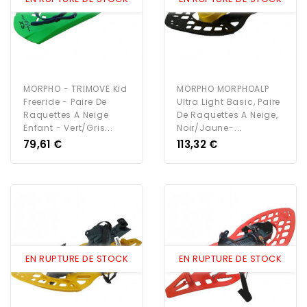
MORPHO - TRIMOVE Kid
MORPHO MORPHOALP
Freeride - Paire De
Ultra Light Basic, Paire
Raquettes A Neige
De Raquettes A Neige,
Enfant - Vert/Gris...
Noir/Jaune-...
Prix
Prix
79,61 €
113,32 €
EN RUPTURE DE STOCK
EN RUPTURE DE STOCK