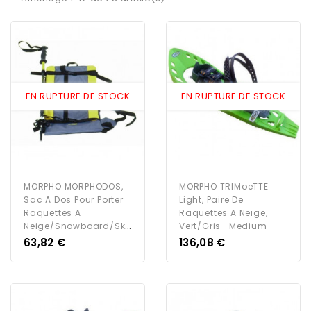
EN RUPTURE DE STOCK
EN RUPTURE DE STOCK
MORPHO MORPHODOS,
MORPHO TRIMoeTTE
Sac A Dos Pour Porter
Light, Paire De
Raquettes A
Raquettes A Neige,
Neige/Snowboard/Skis/...
Vert/Gris- Medium
Prix
Prix
63,82 €
136,08 €