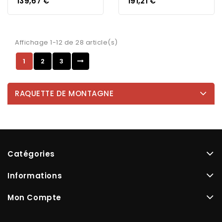
Prix
Prix
139,67 €
191,21 €
Affichage 1-12 de 28 article(s)
1
2
3
RAQUETTE DE MONTAGNE
Catégories
Informations
Mon Compte