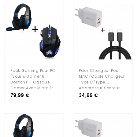
Pack Gaming Pour PC
Pack Chargeur Pour
(Souris Gamer 6
MAC (Cable Chargeur
Boutons + Casque
Type C/Type C +
Gamer Avec Micro Et...
Adaptateur Secteur...
Prix
Prix
79,99 €
34,99 €