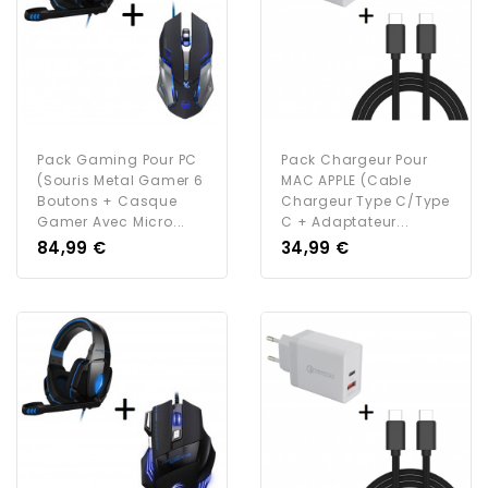
Pack Gaming Pour PC
Pack Chargeur Pour
(Souris Metal Gamer 6
MAC APPLE (Cable
Boutons + Casque
Chargeur Type C/Type
Gamer Avec Micro...
C + Adaptateur...
Prix
Prix
84,99 €
34,99 €