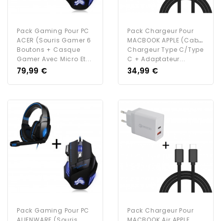
Pack Gaming Pour PC
Pack Chargeur Pour
ACER (Souris Gamer 6
MACBOOK APPLE (Cable
Boutons + Casque
Chargeur Type C/Type
Gamer Avec Micro Et...
C + Adaptateur...
Prix
Prix
79,99 €
34,99 €
Pack Gaming Pour PC
Pack Chargeur Pour
ALIENWARE (Souris
MACBOOK Air APPLE