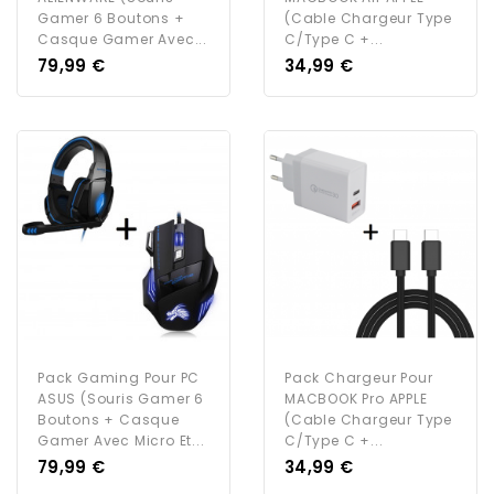
Gamer 6 Boutons +
(Cable Chargeur Type
Casque Gamer Avec...
C/Type C +...
Prix
Prix
79,99 €
34,99 €
Pack Gaming Pour PC
Pack Chargeur Pour
ASUS (Souris Gamer 6
MACBOOK Pro APPLE
Boutons + Casque
(Cable Chargeur Type
Gamer Avec Micro Et...
C/Type C +...
Prix
Prix
79,99 €
34,99 €