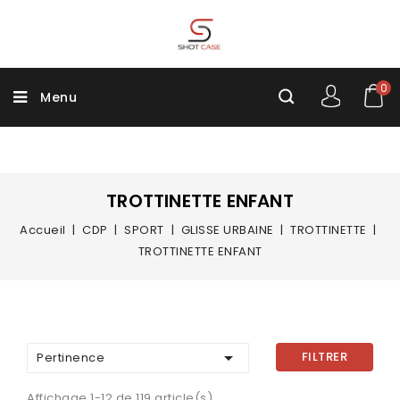
0
Menu
TROTTINETTE ENFANT
Accueil
CDP
SPORT
GLISSE URBAINE
TROTTINETTE
TROTTINETTE ENFANT

FILTRER
Pertinence
Affichage 1-12 de 119 article(s)