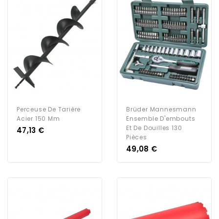
Perceuse De Tarière
Brüder Mannesmann
Acier 150 Mm
Ensemble D'embouts
Et De Douilles 130
Prix
47,13 €
Pièces
Prix
49,08 €