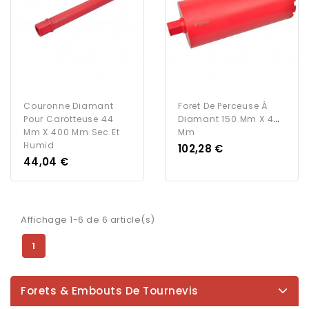
Couronne Diamant
Foret De Perceuse À
Pour Carotteuse 44
Diamant 150 Mm X 400
Mm X 400 Mm Sec Et
Mm
Humid
Prix
102,28 €
Prix
44,04 €
Affichage 1-6 de 6 article(s)
1
Forets & Embouts De Tournevis