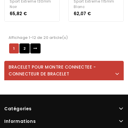
Sport Extreme 130mm
Sport Extreme 115mm
Noir
Blanc
Prix
Prix
65,82 €
62,07 €
Affichage 1-12 de 20 article(s)
1
2
BRACELET POUR MONTRE CONNECTEE -
CONNECTEUR DE BRACELET
Catégories
Informations