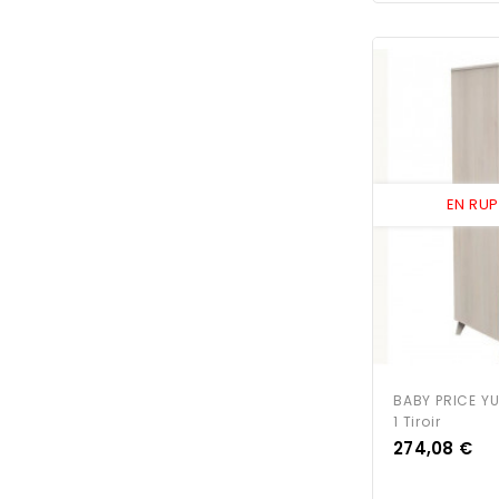
EN RU
BABY PRICE YU
1 Tiroir
Prix
274,08 €