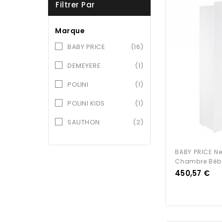
Filtrer Par
Marque
BABY PRICE
(16)
DEMEYERE
(1)
POLINI
(1)
POLINI KIDS
(1)
SAUTHON
(2)
BABY PRICE N
Chambre Bébé
Prix
450,57 €