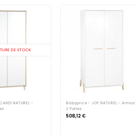
PTURE DE STOCK
SCANDI NATUREL -
Babyprice - JOY NATUREL - Armoi
tes
2 Portes
Prix
508,12 €