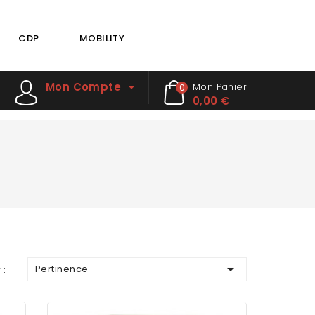
CDP
MOBILITY
Mon Compte
Mon Panier
0
0,00 €

Pertinence
 :