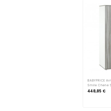
BABYPRICE Ar
Smile Chene S
Prix
448,85 €