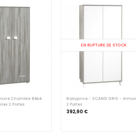
EN RUPTURE DE STOCK
moire Chambre Bébé
Babyprice - SCANDI GRIS - Armoi
ilex 2 Portes
2 Portes
Prix
392,90 €