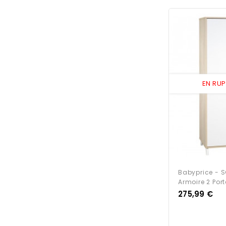
EN RU
Babyprice - 
Armoire 2 Por
Prix
275,99 €