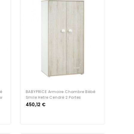
bé
BABYPRICE Armoire Chambre Bébé
ew
Smile Hetre Cendré 2 Portes
Prix
450,12 €