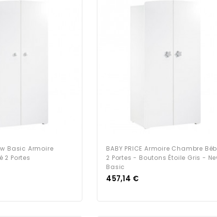
ew Basic Armoire
BABY PRICE Armoire Chambre Bé
 2 Portes
2 Portes - Boutons Étoile Gris - N
Basic
Prix
457,14 €