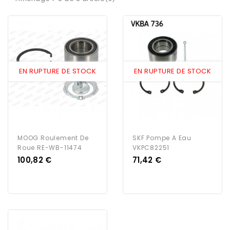
EN RUPTURE DE STOCK
EN RUPTURE DE STOCK
MOOG Roulement De
SKF Pompe A Eau
Roue RE-WB-11474
VKPC82251
Prix
Prix
100,82 €
71,42 €