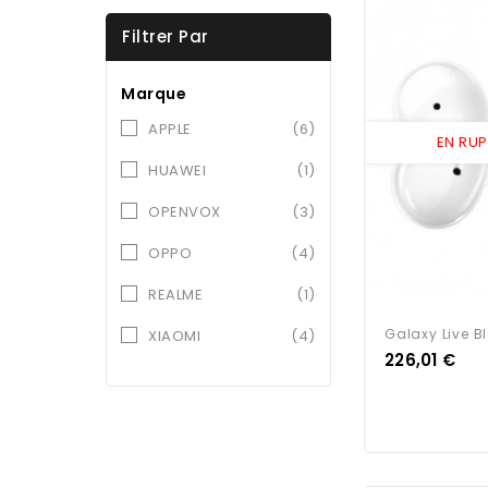
Filtrer Par
Marque
APPLE
(6)
EN RU
HUAWEI
(1)
OPENVOX
(3)
OPPO
(4)
REALME
(1)
Galaxy Live B
XIAOMI
(4)
Prix
226,01 €