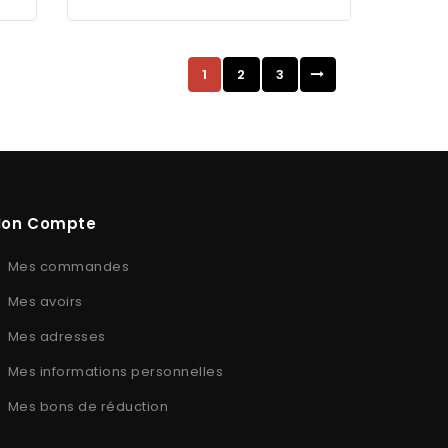
1
2
3
on Compte
Mes commandes
Mes avoirs
Mes adresses
Mes informations personnelles
Mes bons de réduction