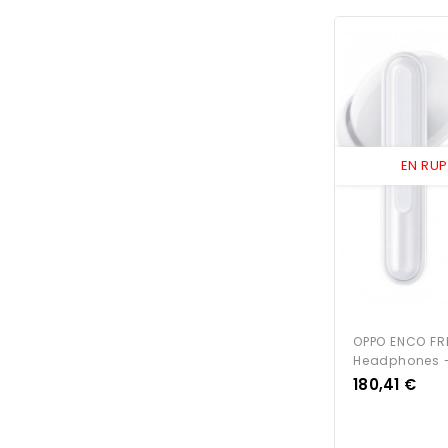
EN RU
OPPO ENCO FRE
Headphones -
Prix
180,41 €