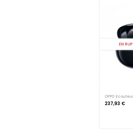
EN RU
OPPO Ecouteur
Prix
237,93 €