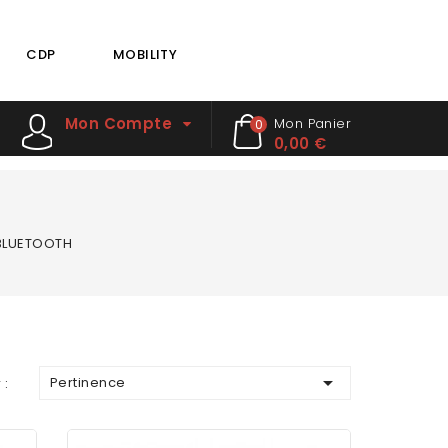
CDP
MOBILITY
Mon Compte
Mon Panier
0
0,00 €
 BLUETOOTH

Pertinence
 :