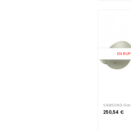
EN RU
SAMSUNG Gala
Prix
250,54 €