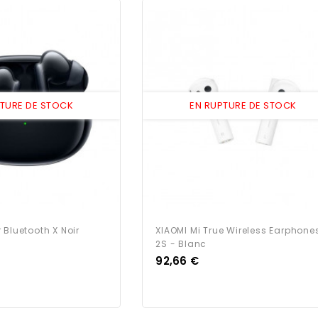
PTURE DE STOCK
EN RUPTURE DE STOCK
 Bluetooth X Noir
XIAOMI Mi True Wireless Earphone
2S - Blanc
Prix
92,66 €