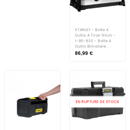
STANLEY - Boîte A
Outils A Tiroir 51cm -
1-95-830 - Boîte A
Outils Bimatiere...
Prix
86,99 €
EN RUPTURE DE STOCK