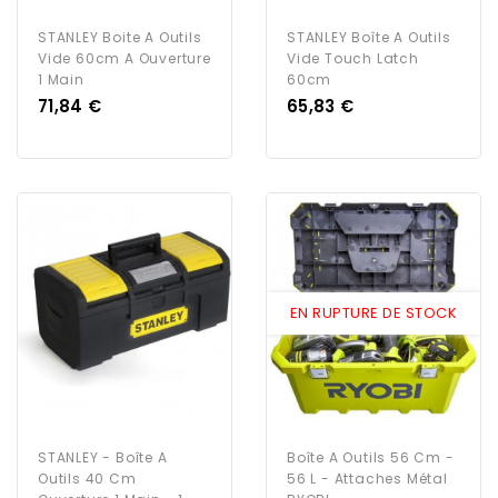
STANLEY Boite A Outils
STANLEY Boîte A Outils
Vide 60cm A Ouverture
Vide Touch Latch
1 Main
60cm
Prix
Prix
71,84 €
65,83 €
EN RUPTURE DE STOCK
STANLEY - Boîte A
Boîte A Outils 56 Cm -
Outils 40 Cm
56 L - Attaches Métal