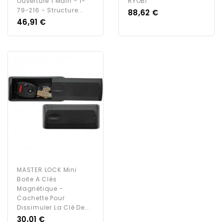
Ouverture 1 Main - 1-
RYOBI
79-216 - Structure...
Prix
88,62 €
Prix
46,91 €
MASTER LOCK Mini
Boite A Clés
Magnétique -
Cachette Pour
Dissimuler La Clé De...
Prix
30,01 €