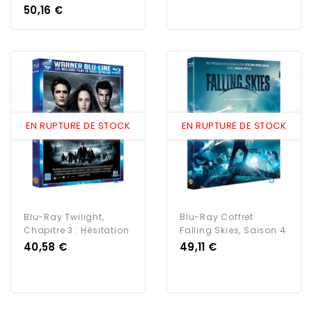
Prix
50,16 €
EN RUPTURE DE STOCK
EN RUPTURE DE STOCK
Blu-Ray Twilight,
Blu-Ray Coffret
Chapitre 3 : Hésitation
Falling Skies, Saison 4
Prix
Prix
40,58 €
49,11 €