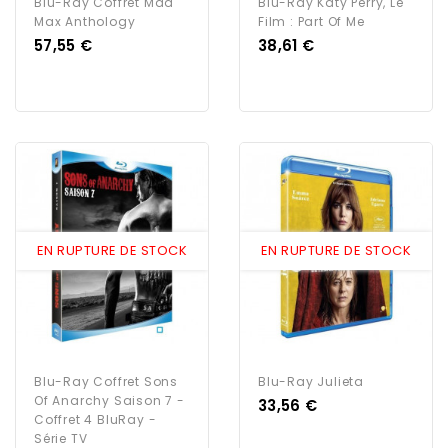
Blu-Ray Coffret Mad
Blu-Ray Katy Perry, Le
Max Anthology
Film : Part Of Me
Prix
Prix
57,55 €
38,61 €
EN RUPTURE DE STOCK
EN RUPTURE DE STOCK
Blu-Ray Coffret Sons
Blu-Ray Julieta
Of Anarchy Saison 7 -
Prix
33,56 €
Coffret 4 BluRay -
Série TV