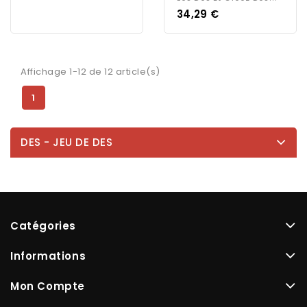
Prix
34,29 €
Affichage 1-12 de 12 article(s)
1
DES - JEU DE DES
Catégories
Informations
Mon Compte