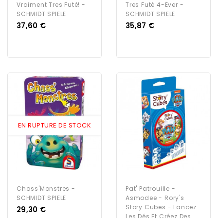
Vraiment Tres Futé! -
Tres Futé 4-Ever -
SCHMIDT SPIELE
SCHMIDT SPIELE
Prix
Prix
37,60 €
35,87 €
EN RUPTURE DE STOCK
Chass'Monstres -
Pat' Patrouille -
SCHMIDT SPIELE
Asmodee - Rory's
Story Cubes - Lancez
Prix
29,30 €
Les Dés Et Créez Des...