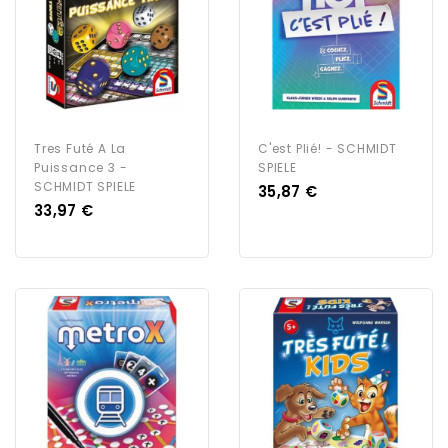
Tres Futé A La
C'est Plié! - SCHMIDT
Puissance 3 -
SPIELE
SCHMIDT SPIELE
Prix
35,87 €
Prix
33,97 €