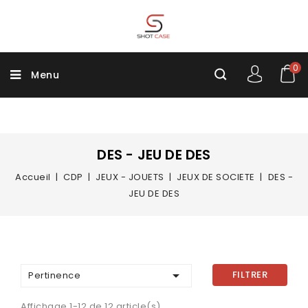
0
Menu
DES - JEU DE DES
Accueil
CDP
JEUX - JOUETS
JEUX DE SOCIETE
DES -
JEU DE DES

FILTRER
Pertinence
Affichage 1-12 de 12 article(s)