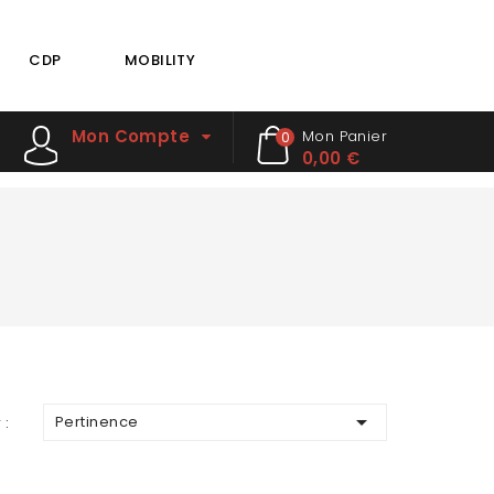
CDP
MOBILITY
Mon Compte
Mon Panier
0
0,00 €

Pertinence
 :