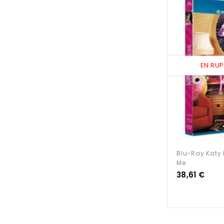
EN RU
Blu-Ray Katy Pe
Me
Prix
38,61 €