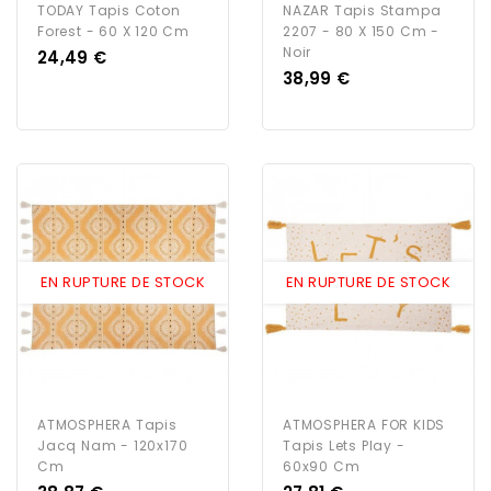
TODAY Tapis Coton
NAZAR Tapis Stampa
Forest - 60 X 120 Cm
2207 - 80 X 150 Cm -
Noir
Prix
24,49 €
Prix
38,99 €
EN RUPTURE DE STOCK
EN RUPTURE DE STOCK
ATMOSPHERA Tapis
ATMOSPHERA FOR KIDS
Jacq Nam - 120x170
Tapis Lets Play -
Cm
60x90 Cm