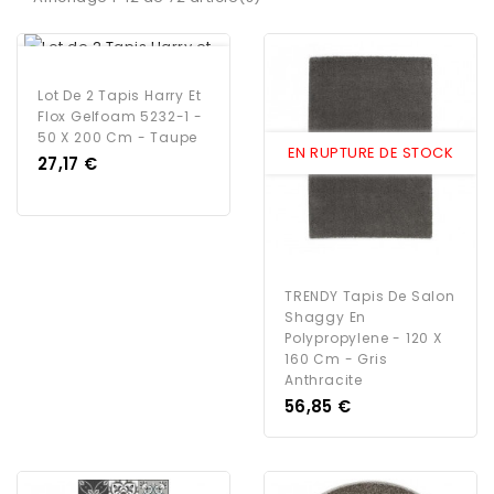
EN RUPTURE DE STOCK
Lot De 2 Tapis Harry Et
Flox Gelfoam 5232-1 -
50 X 200 Cm - Taupe
EN RUPTURE DE STOCK
Prix
27,17 €
TRENDY Tapis De Salon
Shaggy En
Polypropylene - 120 X
160 Cm - Gris
Anthracite
Prix
56,85 €