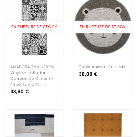
EN RUPTURE DE STOCK
EN RUPTURE DE STOCK
AMADORA Tapis 100%
Tapis Animal Cute Mix
Vinyle - Imitation
Prix
38,08 €
Carreau De Ciment -
49,5x112,5 Cm -...
Prix
33,80 €