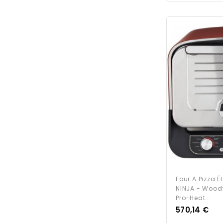
Four A Pizza É
NINJA - Woodf
Pro-Heat...
Prix
570,14 €