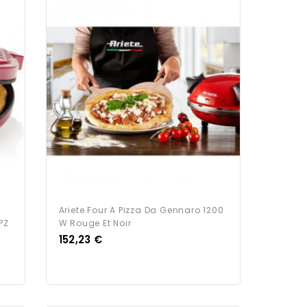
Ariete Four A Pizza Da Gennaro 1200
PZ
W Rouge Et Noir
Prix
152,23 €