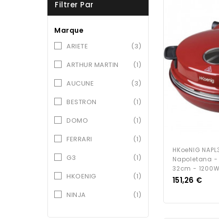
Filtrer Par
Marque
ARIETE
(3)
ARTHUR MARTIN
(1)
AUCUNE
(3)
BESTRON
(1)
DOMO
(1)
FERRARI
(1)
HKoeNIG NAPL3
G3
(1)
Napoletana -
32cm - 1200W 
HKOENIG
(1)
Prix
151,26 €
NINJA
(1)