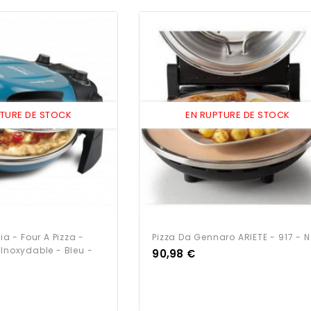
PTURE DE STOCK
EN RUPTURE DE STOCK
zia - Four A Pizza -
Pizza Da Gennaro ARIETE - 917 - N
 Inoxydable - Bleu -
Prix
90,98 €