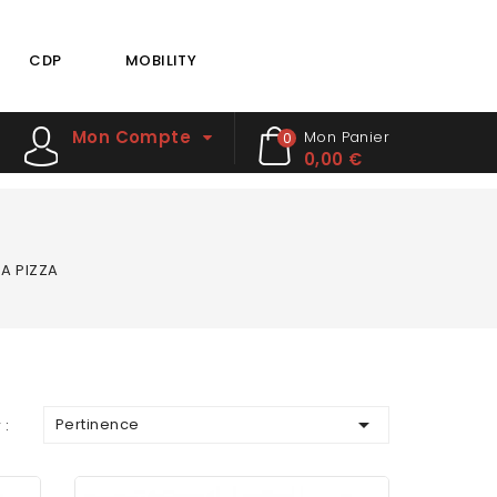
CDP
MOBILITY
Mon Compte
Mon Panier
0
0,00 €
A PIZZA

Pertinence
 :