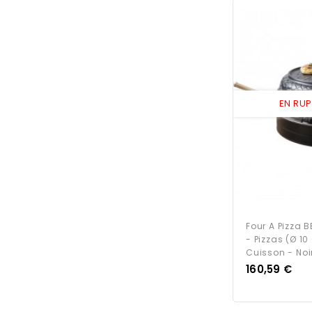
EN RU
Four A Pizza 
- Pizzas (Ø 10
Cuisson - Noi
Prix
160,59 €