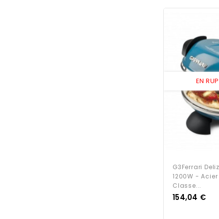
EN RU
G3Ferrari Deli
1200W - Acier
Classe...
Prix
154,04 €