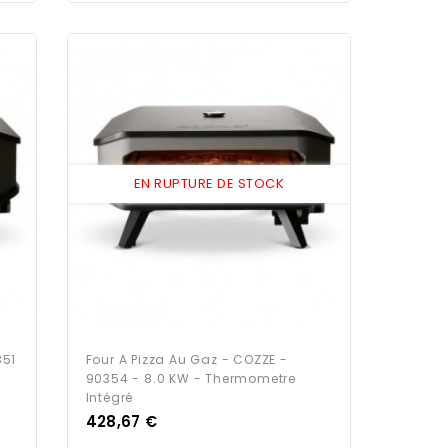
EN RUPTURE DE STOCK
351
Four A Pizza Au Gaz - COZZE -
90354 - 8.0 KW - Thermometre
Intégré
Prix
428,67 €