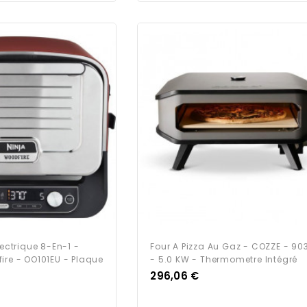
lectrique 8-En-1 -
Four A Pizza Au Gaz - COZZE - 90
ire - OO101EU - Plaque
- 5.0 KW - Thermometre Intégré
Prix
296,06 €