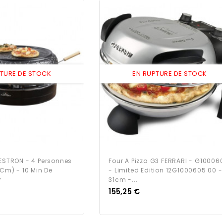
PTURE DE STOCK
EN RUPTURE DE STOCK
BESTRON - 4 Personnes
Four A Pizza G3 FERRARI - G10006
 Cm) - 10 Min De
- Limited Edition 12G1000605 00 
r
31cm -...
Prix
155,25 €