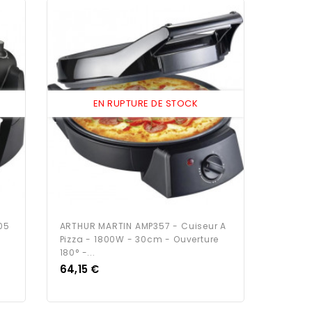
EN RUPTURE DE STOCK
05
ARTHUR MARTIN AMP357 - Cuiseur A
-
Pizza - 1800W - 30cm - Ouverture
180° -...
Prix
64,15 €