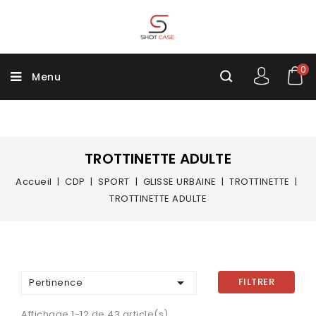
0
Menu
TROTTINETTE ADULTE
Accueil
CDP
SPORT
GLISSE URBAINE
TROTTINETTE
TROTTINETTE ADULTE

FILTRER
Pertinence
Affichage 1-12 de 43 article(s)