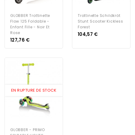
GLOBBER Trottinette
Trottinette Schildkröt
Flow 125 Foldable -
Stunt Scooter Kickless
Enfant Fille - Noir Et
Forest
Rose
Prix
104,57 €
Prix
127,76 €
EN RUPTURE DE STOCK
GLOBBER - PRIMO