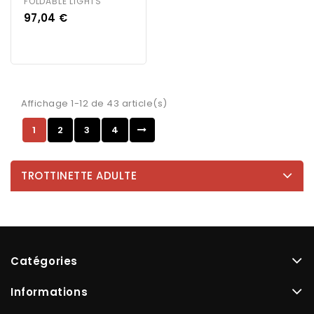
FOLDABLE LIGHTS
Prix
97,04 €
Affichage 1-12 de 43 article(s)
1
2
3
4
TROTTINETTE ADULTE
Catégories
Informations