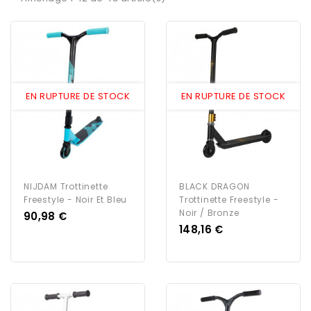
EN RUPTURE DE STOCK
EN RUPTURE DE STOCK
NIJDAM Trottinette
BLACK DRAGON
Freestyle - Noir Et Bleu
Trottinette Freestyle -
Noir / Bronze
Prix
90,98 €
Prix
148,16 €