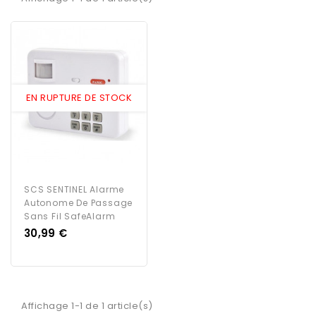
EN RUPTURE DE STOCK
SCS SENTINEL Alarme
Autonome De Passage
Sans Fil SafeAlarm
Prix
30,99 €
Affichage 1-1 de 1 article(s)