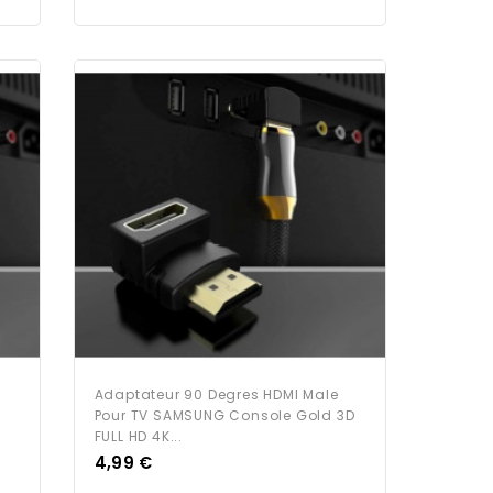
Adaptateur 90 Degres HDMI Male
Pour TV SAMSUNG Console Gold 3D
FULL HD 4K...
Prix
4,99 €