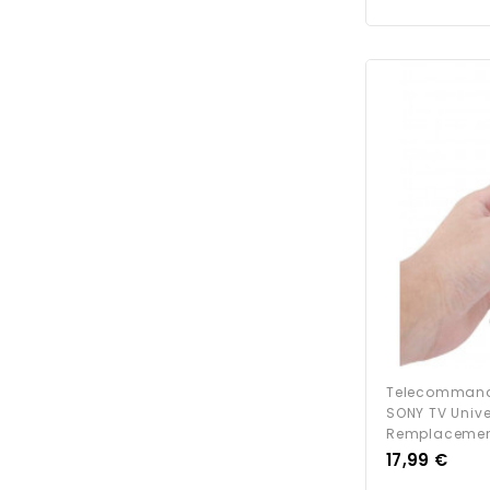
Telecommande
SONY TV Unive
Remplacemen
Prix
17,99 €