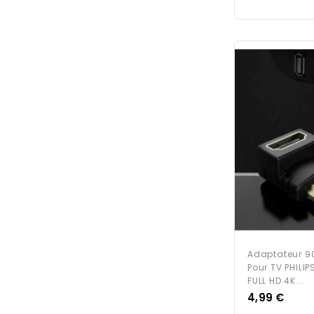
Adaptateur 9
Pour TV PHILI
FULL HD 4K...
Prix
4,99 €