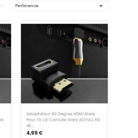

Pertinence
 :
Adaptateur 90 Degres HDMI Male
4K
Pour TV LG Console Gold 3D FULL HD
4K...
Prix
4,99 €