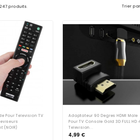
Trier par
a 247 produits.
 Pour Television TV
Adaptateur 90 Degres HDMI Male
leviseurs
Pour TV Console Gold 3D FULL HD 
t (NOIR)
Television...
Prix
4,99 €