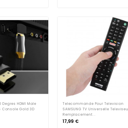
0 Degres HDMI Male
Telecommande Pour Television
PS Console Gold 3D
SAMSUNG TV Universelle Televiseu
Remplacement...
Prix
17,99 €