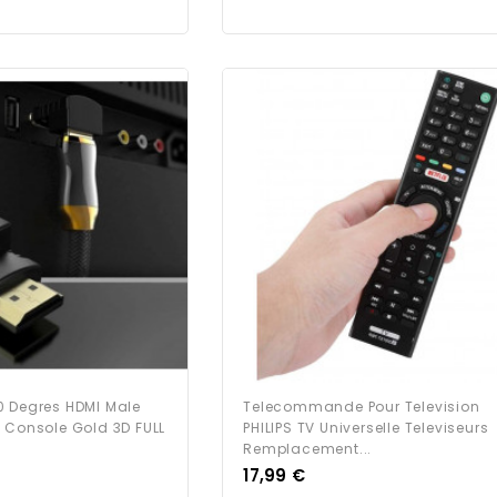
0 Degres HDMI Male
Telecommande Pour Television
 Console Gold 3D FULL
PHILIPS TV Universelle Televiseurs
Remplacement...
Prix
17,99 €