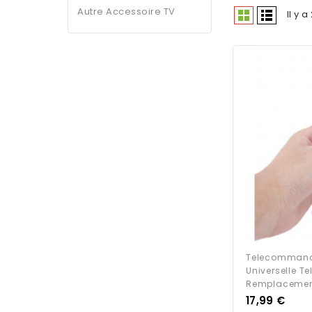
Autre Accessoire TV
Il y 
Telecommande
Universelle Te
Remplacemen
Prix
17,99 €