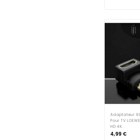
Adaptateur 9
Pour TV LOEWE
HD 4K...
Prix
4,99 €