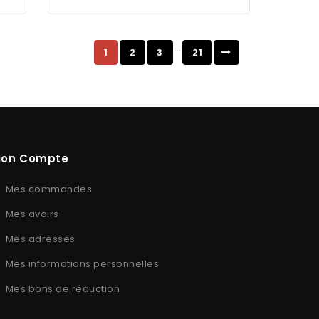
…
1
2
3
21
on Compte
Mes commandes
Mes avoirs
Mes adresses
Mes informations personnelles
Mes bons de réduction