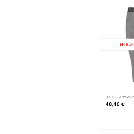
EN RU
UA HG Armour
Prix
48,40 €