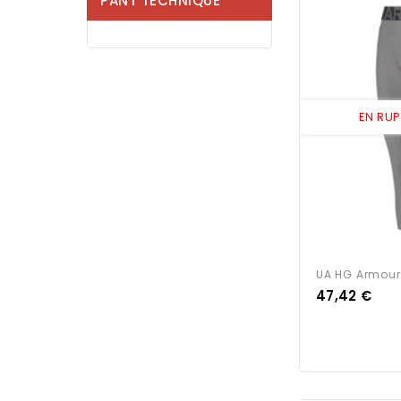
PANT TECHNIQUE
EN RU
UA HG Armour
Prix
47,42 €