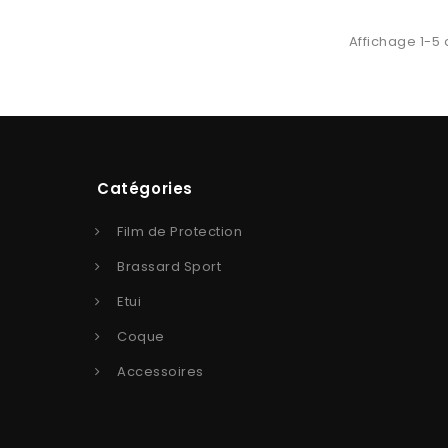
Affichage 1-5 
Catégories
Film de Protection
Brassard Sport
Etui
Coque
Accessoires