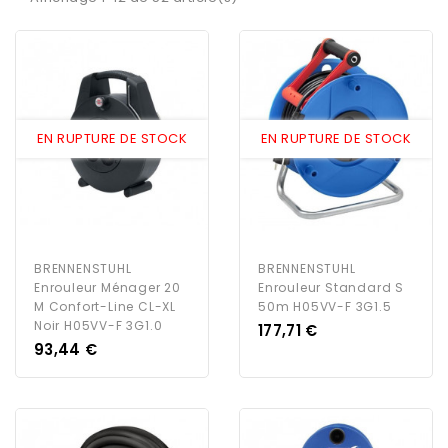
EN RUPTURE DE STOCK
EN RUPTURE DE STOCK
BRENNENSTUHL
BRENNENSTUHL
Enrouleur Ménager 20
Enrouleur Standard S
M Confort-Line CL-XL
50m H05VV-F 3G1.5
Noir H05VV-F 3G1.0
Prix
177,71 €
Prix
93,44 €