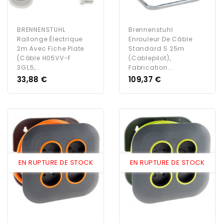
BRENNENSTUHL
Brennenstuhl
Rallonge Électrique
Enrouleur De Câble
2m Avec Fiche Plate
Standard S 25m
(câble H05VV-F
(Cablepilot),
3G1,5,...
Fabrication...
Prix
Prix
33,88 €
109,37 €
EN RUPTURE DE STOCK
EN RUPTURE DE STOCK