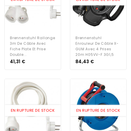
Brennenstuhl Rallonge
Brennenstuhl
3m De Câble Avec
Enrouleur De Câble X-
Fiche Plate Et Prise
GUM Avec 4 Prises
Double...
20m H05VV-F 3G1,5
Prix
Prix
41,31 €
84,43 €
EN RUPTURE DE STOCK
EN RUPTURE DE STOCK