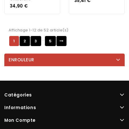
Prix
35,41 €
Prix
34,90 €
Affichage 1-12 de 52 article(s)
…
1
2
3
5
ENROULEUR
Catégories
Informations
Mon Compte