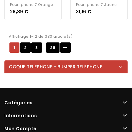
Pour Iphone 7 Orange
Pour Iphone 7 Jaune
Prix
Prix
28,89 €
31,16 €
Affichage 1-12 de 330 article(s)
…
1
2
3
28
COQUE TELEPHONE - BUMPER TELEPHONE
Catégories
Informations
Mon Compte