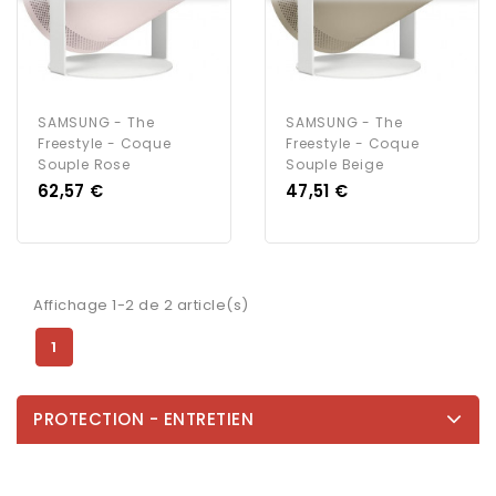
SAMSUNG - The
SAMSUNG - The
Freestyle - Coque
Freestyle - Coque
Souple Rose
Souple Beige
Prix
Prix
62,57 €
47,51 €
Affichage 1-2 de 2 article(s)
1
PROTECTION - ENTRETIEN