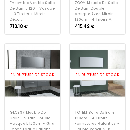
Ensemble Meuble Salle
ZOOM Meuble De Salle
De Bain L 120 - Vasque
De Bain Double
+ 3 Tiroirs + Miroir -
Vasque Avec Miroir L
Décor...
120cm - 4 Tiroirs A...
Prix
Prix
710,18 €
415,42 €
EN RUPTURE DE STOCK
EN RUPTURE DE STOCK
GLOSSY Meuble De
TOTEM Salle De Bain
Salle De Bain Double
120cm - 4 Tiroirs
Vasque L 120cm - Gris
Fermetures Ralenties -
Foncé Laqué Brillant
Double Vasque En...