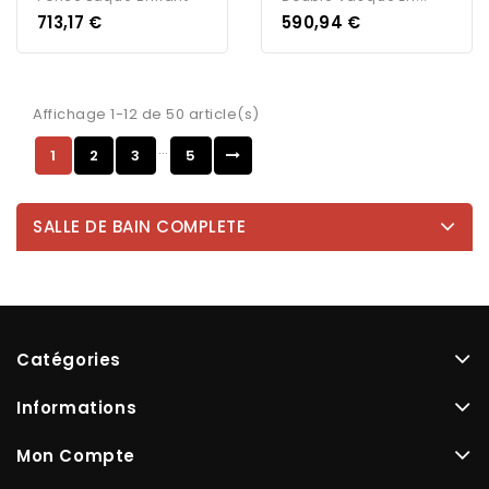
Prix
Prix
713,17 €
590,94 €
Affichage 1-12 de 50 article(s)
…
1
2
3
5
SALLE DE BAIN COMPLETE
Catégories
Informations
Mon Compte