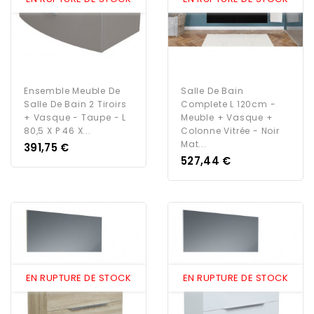
Ensemble Meuble De
Salle De Bain
Salle De Bain 2 Tiroirs
Complete L 120cm -
+ Vasque - Taupe - L
Meuble + Vasque +
80,5 X P 46 X...
Colonne Vitrée - Noir
Mat...
Prix
391,75 €
Prix
527,44 €
EN RUPTURE DE STOCK
EN RUPTURE DE STOCK