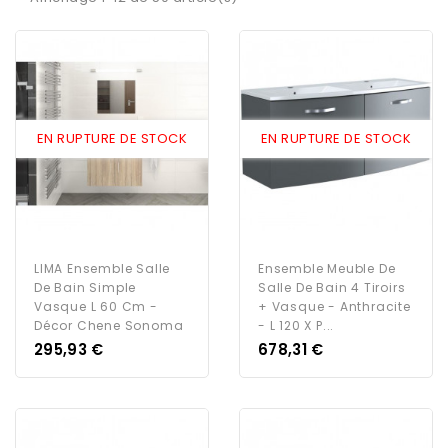
EN RUPTURE DE STOCK
EN RUPTURE DE STOCK
LIMA Ensemble Salle
Ensemble Meuble De
De Bain Simple
Salle De Bain 4 Tiroirs
Vasque L 60 Cm -
+ Vasque - Anthracite
Décor Chene Sonoma
- L 120 X P...
Prix
Prix
295,93 €
678,31 €