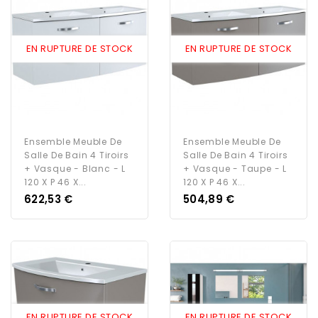
EN RUPTURE DE STOCK
EN RUPTURE DE STOCK
Ensemble Meuble De
Ensemble Meuble De
Salle De Bain 4 Tiroirs
Salle De Bain 4 Tiroirs
+ Vasque - Blanc - L
+ Vasque - Taupe - L
120 X P 46 X...
120 X P 46 X...
Prix
Prix
622,53 €
504,89 €
EN RUPTURE DE STOCK
EN RUPTURE DE STOCK