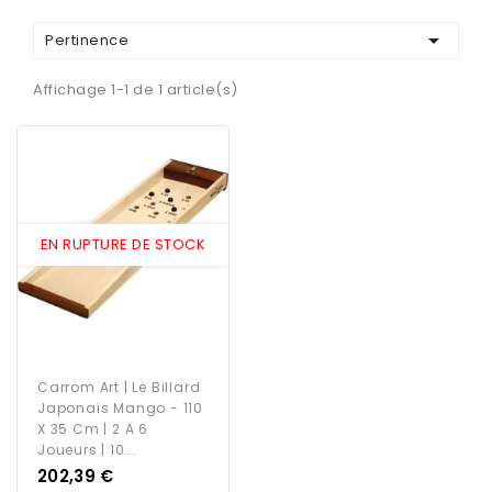

Pertinence
Affichage 1-1 de 1 article(s)
EN RUPTURE DE STOCK
Carrom Art | Le Billard
Japonais Mango - 110
X 35 Cm | 2 A 6
Joueurs | 10...
Prix
202,39 €