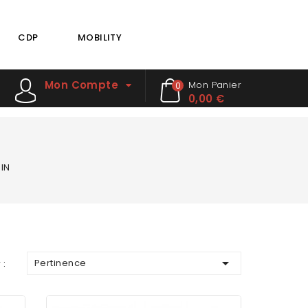
CDP
MOBILITY
Mon Compte
Mon Panier
0
0,00 €
IN

Pertinence
 :