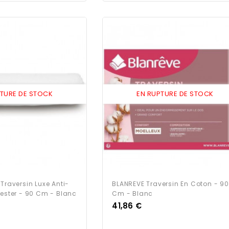
PTURE DE STOCK
EN RUPTURE DE STOCK
Traversin Luxe Anti-
BLANREVE Traversin En Coton - 90
yester - 90 Cm - Blanc
Cm - Blanc
Prix
41,86 €