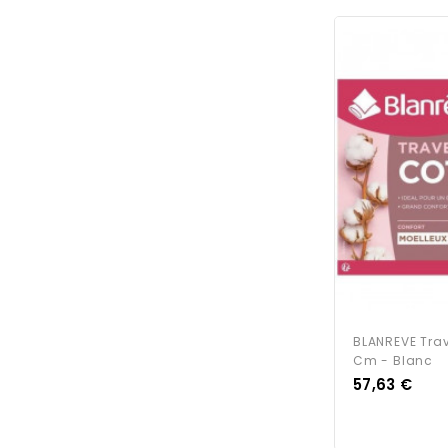
BLANREVE Trav
Cm - Blanc
Prix
57,63 €