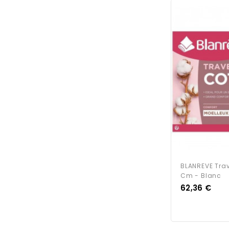
BLANREVE Trav
Cm - Blanc
Prix
62,36 €