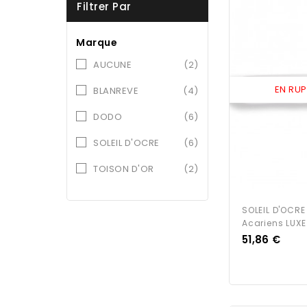
Filtrer Par
Marque
AUCUNE
(2)
EN RU
BLANREVE
(4)
DODO
(6)
SOLEIL D'OCRE
(6)
TOISON D'OR
(2)
SOLEIL D'OCRE
Acariens LUX
Prix
51,86 €