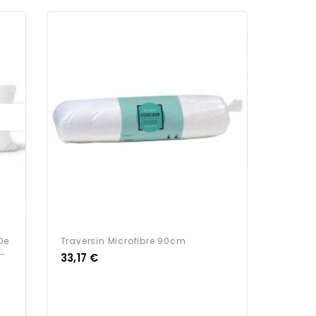
De
Traversin Microfibre 90cm
 -
Prix
33,17 €