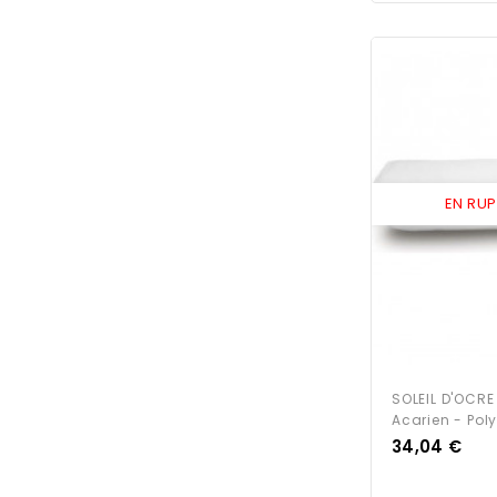
EN RU
SOLEIL D'OCRE 
Acarien - Pol
Prix
34,04 €