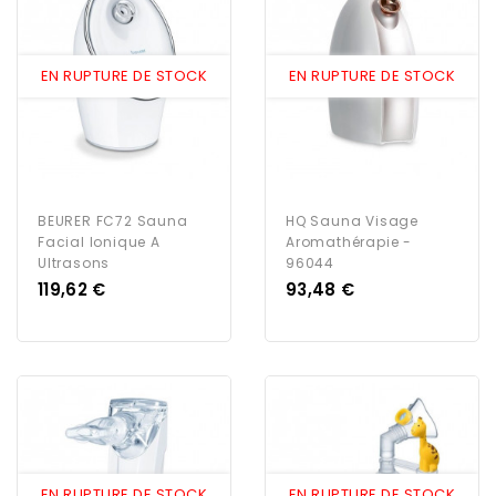
EN RUPTURE DE STOCK
EN RUPTURE DE STOCK
BEURER FC72 Sauna
HQ Sauna Visage
Facial Ionique A
Aromathérapie -
Ultrasons
96044
Prix
Prix
119,62 €
93,48 €
EN RUPTURE DE STOCK
EN RUPTURE DE STOCK